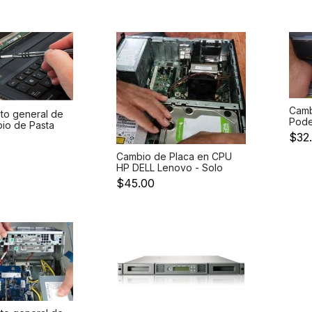
los discos y el
 encuentra
Camb
to general de
Pode
io de Pasta
DELL
$32
ieza en
serv
Cambio de Placa en CPU
HP DELL Lenovo - Solo
servicio de cambio
$45.00