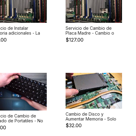
cio de Instalar
Servicio de Cambio de
ria adicionales - La
Placa Madre - Cambio o
cion de la memorias
Update de Procesador
.00
$127.00
importantes en los
incluye cambio pasta
idores
termica
Cambio de Disco y
icio de Cambio de
Aumentar Memoria - Solo
ado de Portatiles - No
servicio
$32.00
uye Teclado
.00