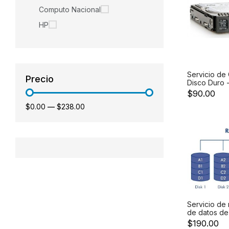
Computo Nacional
HP
Servicio de
Precio
Disco Duro -
colocar dis
$90.00
servidor No 
$0.00
—
$238.00
Servicio de
de datos de
se encuentr
$190.00
importante 