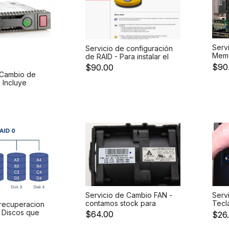
Servi
Servicio de configuración
Memo
de RAID - Para instalar el
posi
Sistema Operativo se
$90
$90.00
son 
requiere previamente
 Cambio de
serv
configurar RAID
 Incluye
cos en
Incluye Disco.
Servicio de Cambio FAN -
Serv
contamos stock para
Tecl
 recuperacion
varios modelos de
incl
 Discos que
$64.00
$26
servidores
en RAID - es
mantener las