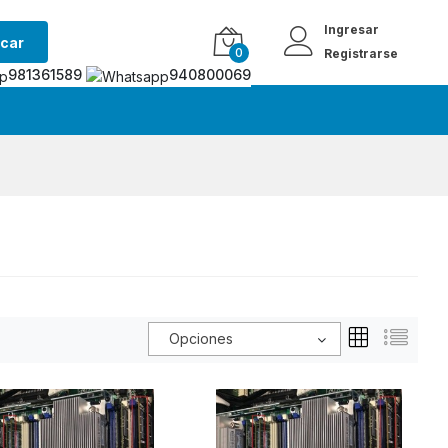
Ingresar
car
0
Registrarse
981361589
940800069
Opciones