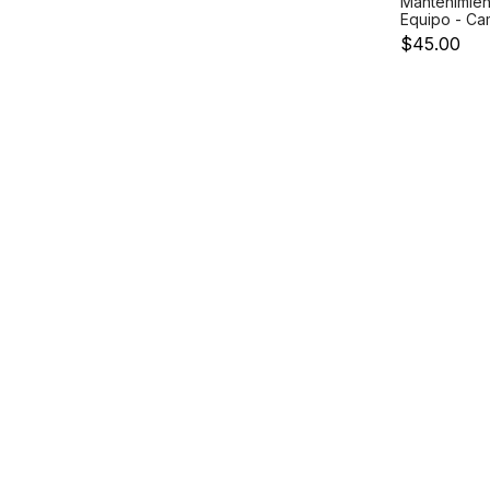
Mantenimien
Equipo - Ca
Termica y li
$45.00
general