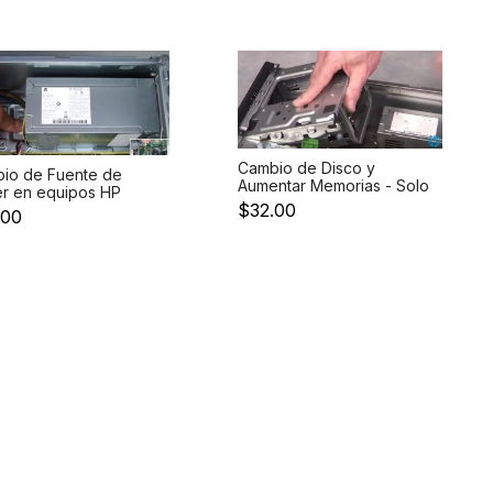
Cambio de Disco y
io de Fuente de
Aumentar Memorias - Solo
r en equipos HP
Servicio
$32.00
 Lenovo - Solo
.00
icio de cambio